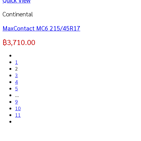
Continental
MaxContact MC6 215/45R17
฿
3,710.00
1
2
3
4
5
…
9
10
11