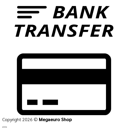
C
C
2
Copyright 2026 ©
Megaeuro Shop