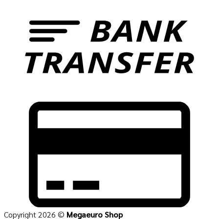
T
C
C
2
Copyright 2026 ©
Megaeuro Shop