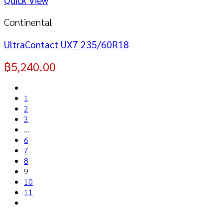
Continental
UltraContact UX7 235/60R18
฿
5,240.00
1
2
3
…
6
7
8
9
10
11