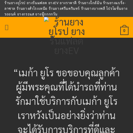
Skip
ร้านยางยุโรป ยางรันแฟลต ยางEV ยางราคาดี ร้านยางใกล้ฉัน ร้านยางแบริ่ง-
ลาซาล ร้านยางสำโรงเหนือ ร้านยางศรีนครินทร์ ร้านยางบางพลี โปรโมชั่นยาง
to
รถยนต์ ยางกระแส ยางทู๊กกกกวัน
content
0
“เมก้า ยูโร ขอขอบคุณลูกค้า
ผู้มีพระคุณที่ได้นำรถที่ท่าน
รักมาใช้บริการกับเมก้า ยูโร
เราหวังเป็นอย่างยิ่งว่าท่าน
จะได้รับการบริการที่ดีและ