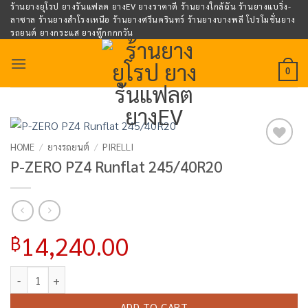
Skip
ร้านยางยุโรป ยางรันแฟลต ยางEV ยางราคาดี ร้านยางใกล้ฉัน ร้านยางแบริ่ง-
ลาซาล ร้านยางสำโรงเหนือ ร้านยางศรีนครินทร์ ร้านยางบางพลี โปรโมชั่นยาง
to
รถยนต์ ยางกระแส ยางทู๊กกกกวัน
content
0
HOME
/
ยางรถยนต์
/
PIRELLI
Add to
P-ZERO PZ4 Runflat 245/40R20
wishlist
14,240.00
฿
P-ZERO PZ4 Runflat 245/40R20 quantity
ADD TO CART