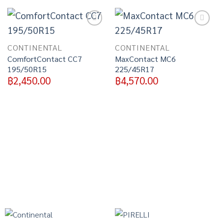
Add to
Add to
wishlist
wishlist
CONTINENTAL
CONTINENTAL
ComfortContact CC7
MaxContact MC6
195/50R15
225/45R17
฿
2,450.00
฿
4,570.00