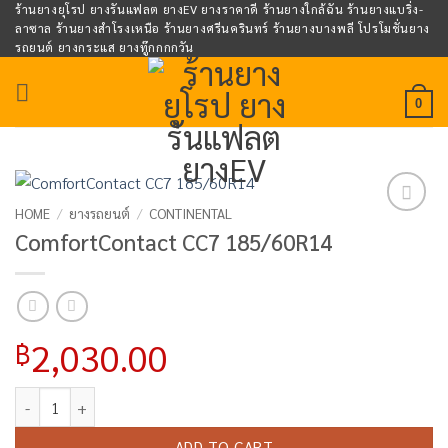
Skip
ร้านยางยุโรป ยางรันแฟลต ยางEV ยางราคาดี ร้านยางใกล้ฉัน ร้านยางแบริ่ง-
ลาซาล ร้านยางสำโรงเหนือ ร้านยางศรีนครินทร์ ร้านยางบางพลี โปรโมชั่นยาง
to
รถยนต์ ยางกระแส ยางทู๊กกกกวัน
content
0
HOME
/
ยางรถยนต์
/
CONTINENTAL
Add to
ComfortContact CC7 185/60R14
wishlist
2,030.00
฿
ComfortContact CC7 185/60R14 quantity
ADD TO CART