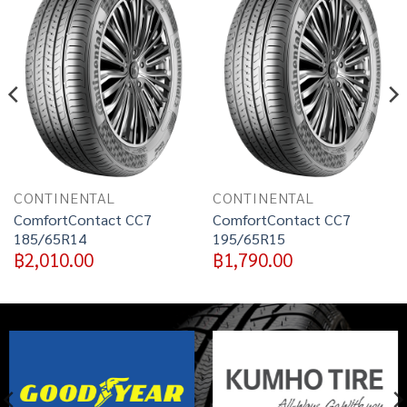
Add to
Add to
wishlist
wishlist
CONTINENTAL
CONTINENTAL
ComfortContact CC7
ComfortContact CC7
185/65R14
195/65R15
฿
2,010.00
฿
1,790.00