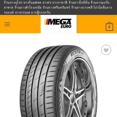
Skip
ร้านยางยุโรป ยางรันแฟลต ยางEV ยางราคาดี ร้านยางใกล้ฉัน ร้านยางแบริ่ง-
ลาซาล ร้านยางสำโรงเหนือ ร้านยางศรีนครินทร์ ร้านยางบางพลี โปรโมชั่นยาง
to
รถยนต์ ยางกระแส ยางทู๊กกกกวัน
content
0
Add to
wishlist