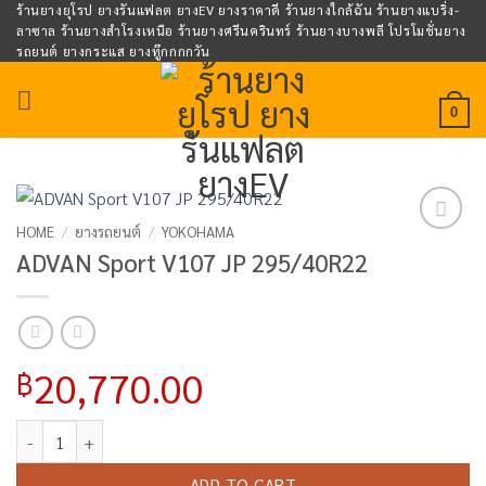
Skip
ร้านยางยุโรป ยางรันแฟลต ยางEV ยางราคาดี ร้านยางใกล้ฉัน ร้านยางแบริ่ง-
ลาซาล ร้านยางสำโรงเหนือ ร้านยางศรีนครินทร์ ร้านยางบางพลี โปรโมชั่นยาง
to
รถยนต์ ยางกระแส ยางทู๊กกกกวัน
content
0
HOME
/
ยางรถยนต์
/
YOKOHAMA
Add to
ADVAN Sport V107 JP 295/40R22
wishlist
20,770.00
฿
ADVAN Sport V107 JP 295/40R22 quantity
ADD TO CART