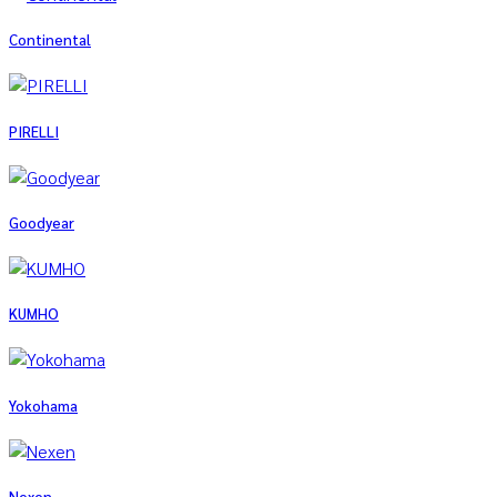
Continental
PIRELLI
Goodyear
KUMHO
Yokohama
Nexen