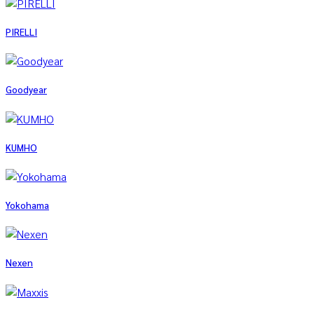
PIRELLI
Goodyear
KUMHO
Yokohama
Nexen