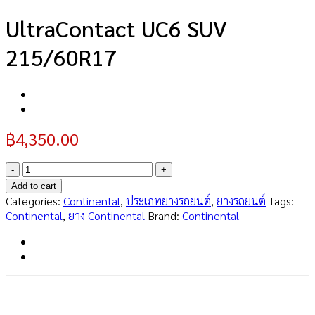
UltraContact UC6 SUV
215/60R17
฿
4,350.00
UltraContact
UC6
Add to cart
SUV
Categories:
Continental
,
ประเภทยางรถยนต์
,
ยางรถยนต์
Tags:
215/60R17
Continental
,
ยาง Continental
Brand:
Continental
quantity