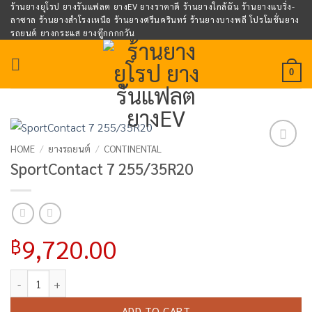
Skip
ร้านยางยุโรป ยางรันแฟลต ยางEV ยางราคาดี ร้านยางใกล้ฉัน ร้านยางแบริ่ง-
ลาซาล ร้านยางสำโรงเหนือ ร้านยางศรีนครินทร์ ร้านยางบางพลี โปรโมชั่นยาง
to
รถยนต์ ยางกระแส ยางทู๊กกกกวัน
content
0
HOME
/
ยางรถยนต์
/
CONTINENTAL
Add to
SportContact 7 255/35R20
wishlist
9,720.00
฿
SportContact 7 255/35R20 quantity
ADD TO CART