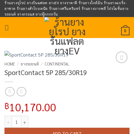
Skip
ร้านยางยุโรป ยางรันแฟลต ยางEV ยางราคาดี ร้านยางใกล้ฉัน ร้านยางแบริ่ง-
ลาซาล ร้านยางสำโรงเหนือ ร้านยางศรีนครินทร์ ร้านยางบางพลี โปรโมชั่นยาง
to
รถยนต์ ยางกระแส ยางทู๊กกกกวัน
content
0
HOME
/
ยางรถยนต์
/
CONTINENTAL
Add to
SportContact 5P 285/30R19
wishlist
10,170.00
฿
SportContact 5P 285/30R19 quantity
ADD TO CART