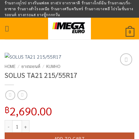
Skip
ร้านยางยุโรป ยางรันแฟลต ยางEV ยางราคาดี ร้านยางใกล้ฉัน ร้านยางแบริ่ง-
ลาซาล ร้านยางสำโรงเหนือ ร้านยางศรีนครินทร์ ร้านยางบางพลี โปรโมชั่นยาง
to
รถยนต์ ยางกระแส ยางทู๊กกกกวัน
content
0
HOME
/
ยางรถยนต์
/
KUMHO
Add to
SOLUS TA21 215/55R17
wishlist
2,690.00
฿
SOLUS TA21 215/55R17 quantity
ADD TO CART