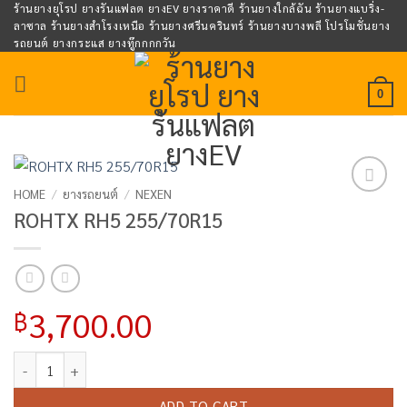
Skip
ร้านยางยุโรป ยางรันแฟลต ยางEV ยางราคาดี ร้านยางใกล้ฉัน ร้านยางแบริ่ง-
ลาซาล ร้านยางสำโรงเหนือ ร้านยางศรีนครินทร์ ร้านยางบางพลี โปรโมชั่นยาง
to
รถยนต์ ยางกระแส ยางทู๊กกกกวัน
content
0
HOME
/
ยางรถยนต์
/
NEXEN
Add to
ROHTX RH5 255/70R15
wishlist
3,700.00
฿
ROHTX RH5 255/70R15 quantity
ADD TO CART