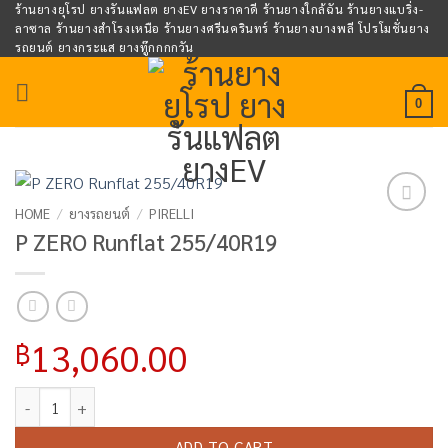
Skip
ร้านยางยุโรป ยางรันแฟลต ยางEV ยางราคาดี ร้านยางใกล้ฉัน ร้านยางแบริ่ง-
ลาซาล ร้านยางสำโรงเหนือ ร้านยางศรีนครินทร์ ร้านยางบางพลี โปรโมชั่นยาง
to
รถยนต์ ยางกระแส ยางทู๊กกกกวัน
content
0
HOME
/
ยางรถยนต์
/
PIRELLI
Add to
P ZERO Runflat 255/40R19
wishlist
13,060.00
฿
P ZERO Runflat 255/40R19 quantity
ADD TO CART