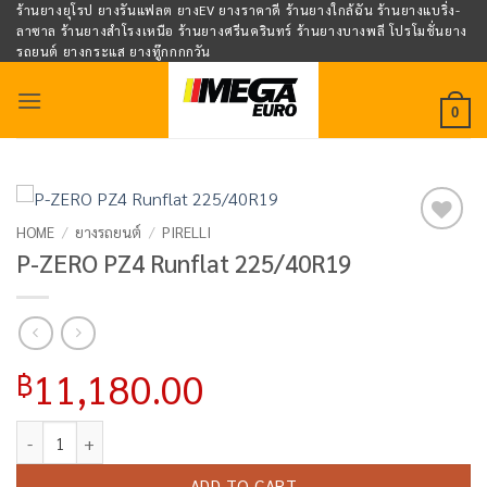
Skip
ร้านยางยุโรป ยางรันแฟลต ยางEV ยางราคาดี ร้านยางใกล้ฉัน ร้านยางแบริ่ง-
ลาซาล ร้านยางสำโรงเหนือ ร้านยางศรีนครินทร์ ร้านยางบางพลี โปรโมชั่นยาง
to
รถยนต์ ยางกระแส ยางทู๊กกกกวัน
content
0
HOME
/
ยางรถยนต์
/
PIRELLI
Add to
P-ZERO PZ4 Runflat 225/40R19
wishlist
11,180.00
฿
P-ZERO PZ4 Runflat 225/40R19 quantity
ADD TO CART