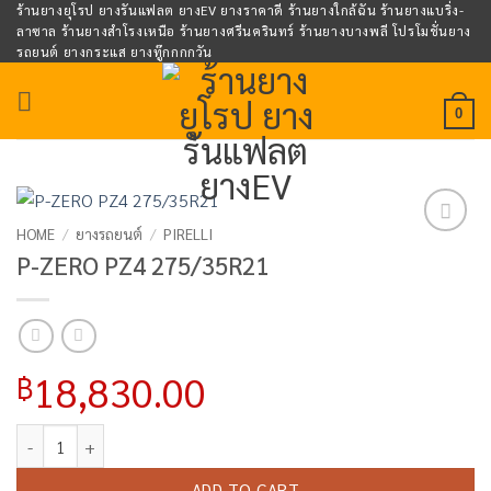
Skip
ร้านยางยุโรป ยางรันแฟลต ยางEV ยางราคาดี ร้านยางใกล้ฉัน ร้านยางแบริ่ง-
ลาซาล ร้านยางสำโรงเหนือ ร้านยางศรีนครินทร์ ร้านยางบางพลี โปรโมชั่นยาง
to
รถยนต์ ยางกระแส ยางทู๊กกกกวัน
content
0
HOME
/
ยางรถยนต์
/
PIRELLI
Add to
P-ZERO PZ4 275/35R21
wishlist
18,830.00
฿
P-ZERO PZ4 275/35R21 quantity
ADD TO CART