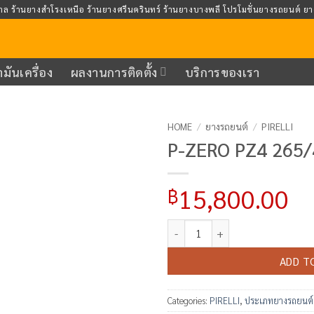
าล ร้านยางสำโรงเหนือ ร้านยางศรีนครินทร์ ร้านยางบางพลี โปรโมชั่นยางรถยนต์ ย
ำมันเครื่อง
ผลงานการติดตั้ง
บริการของเรา
HOME
/
ยางรถยนต์
/
PIRELLI
P-ZERO PZ4 265
Add to
wishlist
15,800.00
฿
P-ZERO PZ4 265/45R18 quantity
ADD T
Categories:
PIRELLI
,
ประเภทยางรถยนต์