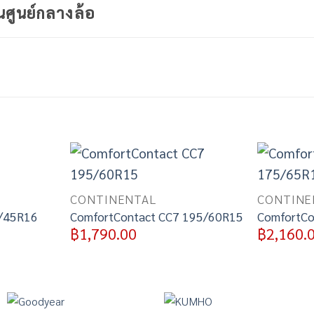
นศูนย์กลางล้อ
Add to
Add to
wishlist
wishlist
CONTINENTAL
CONTINE
/45R16
ComfortContact CC7 195/60R15
ComfortCo
฿
1,790.00
฿
2,160.