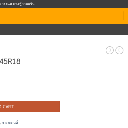
างกระแส ยางทู๊กกกกวัน
/45R18
O CART
,
ยางรถยนต์