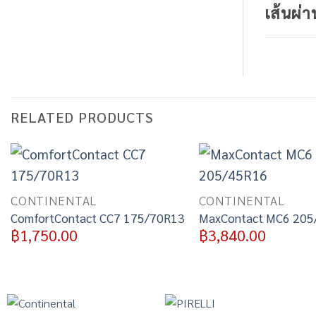
เส้นผ่า
RELATED PRODUCTS
Add to
wishlist
CONTINENTAL
CONTINENTAL
ComfortContact CC7 175/70R13
MaxContact MC6 205
฿
1,750.00
฿
3,840.00