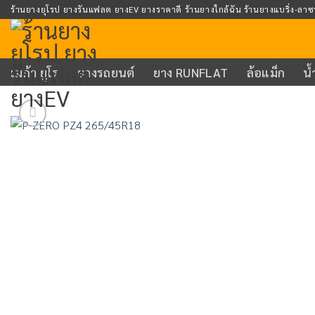
Skip
ร้านยางยุโรป ยางรันแฟลต ยางEV ยางราคาดี ร้านยางใกล้ฉัน ร้านยางแบริ่ง-ลาซ
to
content
เมก้า ยูโร
ยางรถยนต์
ยาง RUNFLAT
ล้อแม็ก
น้