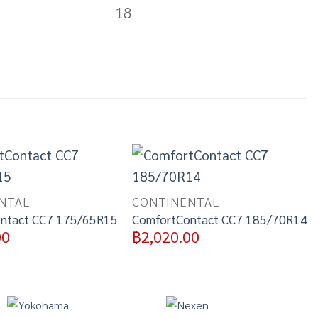
18
Add to
Add to
wishlist
wishlist
NTAL
CONTINENTAL
ntact CC7 175/65R15
ComfortContact CC7 185/70R14
00
฿
2,020.00