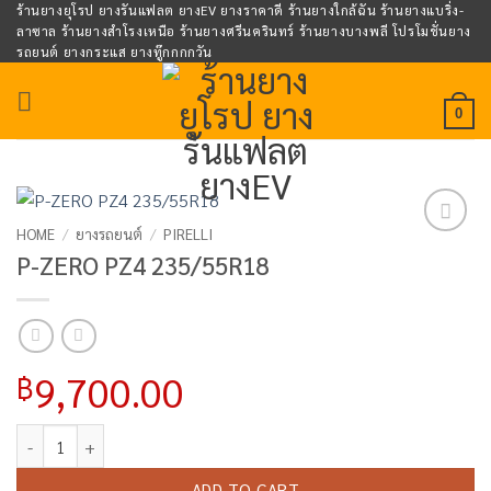
Skip
ร้านยางยุโรป ยางรันแฟลต ยางEV ยางราคาดี ร้านยางใกล้ฉัน ร้านยางแบริ่ง-
ลาซาล ร้านยางสำโรงเหนือ ร้านยางศรีนครินทร์ ร้านยางบางพลี โปรโมชั่นยาง
to
รถยนต์ ยางกระแส ยางทู๊กกกกวัน
content
0
HOME
/
ยางรถยนต์
/
PIRELLI
Add to
P-ZERO PZ4 235/55R18
wishlist
9,700.00
฿
P-ZERO PZ4 235/55R18 quantity
ADD TO CART