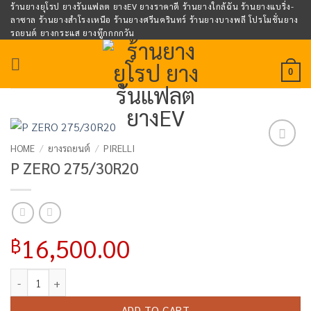
Skip
ร้านยางยุโรป ยางรันแฟลต ยางEV ยางราคาดี ร้านยางใกล้ฉัน ร้านยางแบริ่ง-
ลาซาล ร้านยางสำโรงเหนือ ร้านยางศรีนครินทร์ ร้านยางบางพลี โปรโมชั่นยาง
to
รถยนต์ ยางกระแส ยางทู๊กกกกวัน
content
0
HOME
/
ยางรถยนต์
/
PIRELLI
Add to
P ZERO 275/30R20
wishlist
16,500.00
฿
P ZERO 275/30R20 quantity
ADD TO CART