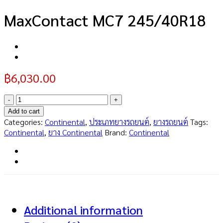
MaxContact MC7 245/40R18
฿
6,030.00
MaxContact
MC7
Add to cart
245/40R18
Categories:
Continental
,
ประเภทยางรถยนต์
,
ยางรถยนต์
Tags:
quantity
Continental
,
ยาง Continental
Brand:
Continental
Additional information