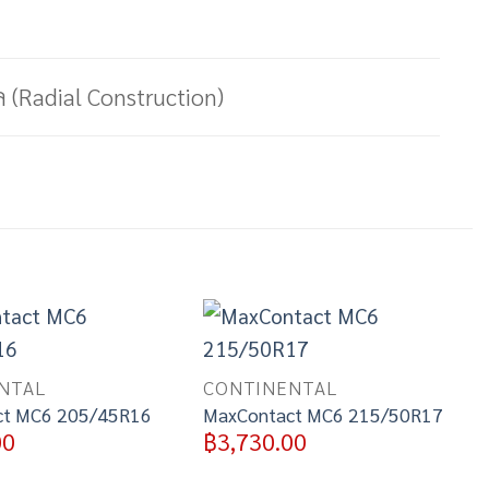
 (Radial Construction)
Add to
Add to
wishlist
wishlist
NTAL
CONTINENTAL
ct MC6 205/45R16
MaxContact MC6 215/50R17
00
฿
3,730.00