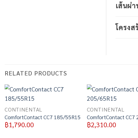
เส้นผ่า
โครงสร
RELATED PRODUCTS
Add to
wishlist
CONTINENTAL
CONTINENTAL
ComfortContact CC7 185/55R15
ComfortContact CC7
฿
1,790.00
฿
2,310.00