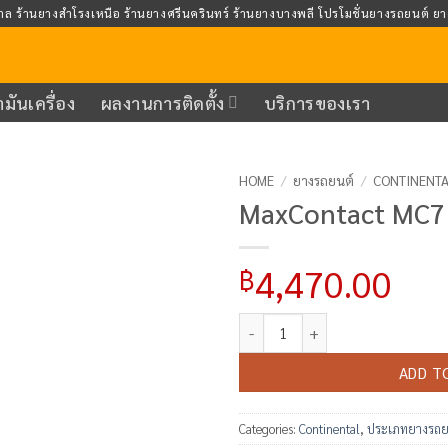
าล ร้านยางสำโรงเหนือ ร้านยางศรีนครินทร์ ร้านยางบางพลี โปรโมชั่นยางรถยนต์ ย
ำมันเครื่อง
ผลงานการติดตั้ง
บริการของเรา
HOME
/
ยางรถยนต์
/
CONTINENT
MaxContact MC7
Add to
wishlist
4,470.00
฿
MaxContact MC7 235/40R18 qua
ADD T
Categories:
Continental
,
ประเภทยางรถย