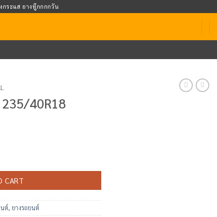
างกระแส ยางทู๊กกกกวัน
AL
 235/40R18
ntity
O CART
นต์
,
ยางรถยนต์