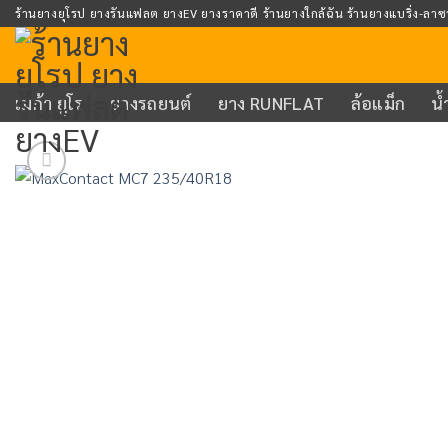
Skip
ร้านยางยุโรป ยางรันแฟลต ยางEV ยางราคาดี ร้านยางใกล้ฉัน ร้านยางแบริ่ง-ลาซ
to
content
เมก้า ยูโร
ยางรถยนต์
ยาง RUNFLAT
ล้อแม็ก
น้