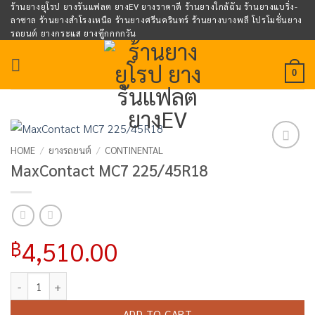
Skip
ร้านยางยุโรป ยางรันแฟลต ยางEV ยางราคาดี ร้านยางใกล้ฉัน ร้านยางแบริ่ง-
ลาซาล ร้านยางสำโรงเหนือ ร้านยางศรีนครินทร์ ร้านยางบางพลี โปรโมชั่นยาง
to
รถยนต์ ยางกระแส ยางทู๊กกกกวัน
content
0
HOME
/
ยางรถยนต์
/
CONTINENTAL
Add to
MaxContact MC7 225/45R18
wishlist
4,510.00
฿
MaxContact MC7 225/45R18 quantity
ADD TO CART