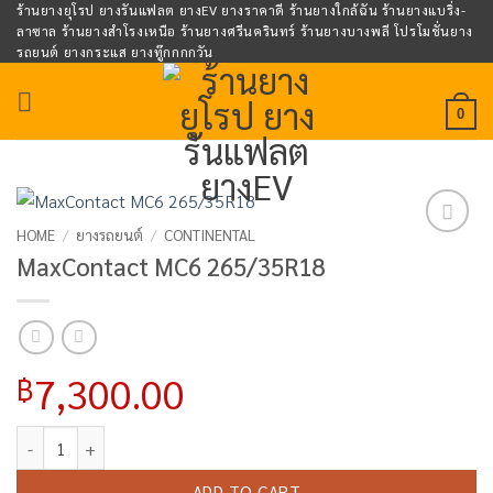
Skip
ร้านยางยุโรป ยางรันแฟลต ยางEV ยางราคาดี ร้านยางใกล้ฉัน ร้านยางแบริ่ง-
ลาซาล ร้านยางสำโรงเหนือ ร้านยางศรีนครินทร์ ร้านยางบางพลี โปรโมชั่นยาง
to
รถยนต์ ยางกระแส ยางทู๊กกกกวัน
content
0
HOME
/
ยางรถยนต์
/
CONTINENTAL
Add to
MaxContact MC6 265/35R18
wishlist
7,300.00
฿
MaxContact MC6 265/35R18 quantity
ADD TO CART