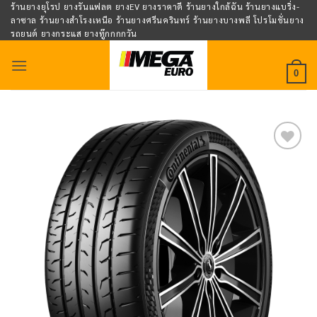
Skip
ร้านยางยุโรป ยางรันแฟลต ยางEV ยางราคาดี ร้านยางใกล้ฉัน ร้านยางแบริ่ง-
ลาซาล ร้านยางสำโรงเหนือ ร้านยางศรีนครินทร์ ร้านยางบางพลี โปรโมชั่นยาง
to
รถยนต์ ยางกระแส ยางทู๊กกกกวัน
content
0
Add to
wishlist