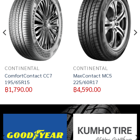
Add to
Add to
wishlist
wishlist
CONTINENTAL
CONTINENTAL
ComfortContact CC7
MaxContact MC5
195/65R15
225/60R17
฿
1,790.00
฿
4,590.00