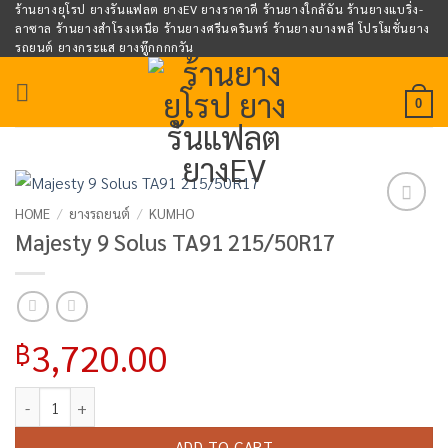
Skip
ร้านยางยุโรป ยางรันแฟลต ยางEV ยางราคาดี ร้านยางใกล้ฉัน ร้านยางแบริ่ง-
ลาซาล ร้านยางสำโรงเหนือ ร้านยางศรีนครินทร์ ร้านยางบางพลี โปรโมชั่นยาง
to
รถยนต์ ยางกระแส ยางทู๊กกกกวัน
content
0
HOME
/
ยางรถยนต์
/
KUMHO
Add to
Majesty 9 Solus TA91 215/50R17
wishlist
3,720.00
฿
Majesty 9 Solus TA91 215/50R17 quantity
ADD TO CART