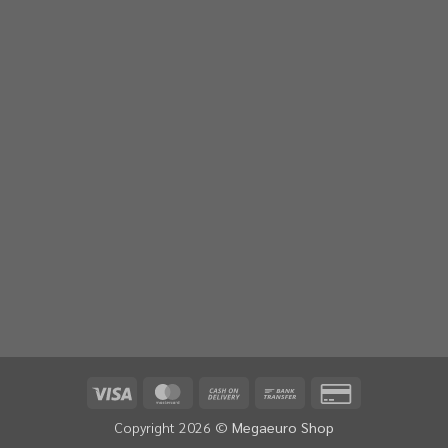
Visa
MasterCard
Cash
Bank
Credit
On
Transfer
Card
Copyright 2026 ©
Megaeuro Shop
Delivery
2