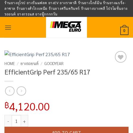
Skip
ร้านยางยุโรป ยางรันแฟลต ยางEV ยางราคาดี ร้านยางใกล้ฉัน ร้านยางแบริ่ง-
ลาซาล ร้านยางสำโรงเหนือ ร้านยางศรีนครินทร์ ร้านยางบางพลี โปรโมชั่นยาง
to
รถยนต์ ยางกระแส ยางทู๊กกกกวัน
content
0
HOME
/
ยางรถยนต์
/
GOODYEAR
Add to
EfficientGrip Perf 235/65 R17
wishlist
4,120.00
฿
EfficientGrip Perf 235/65 R17 quantity
ADD TO CART