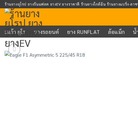
Skip
ร้านยางยุโรป ยางรันแฟลต ยางEV ยางราคาดี ร้านยางใกล้ฉัน ร้านยางแบริ่ง-ลาซ
to
content
เมก้า ยูโร
ยางรถยนต์
ยาง RUNFLAT
ล้อแม็ก
น้