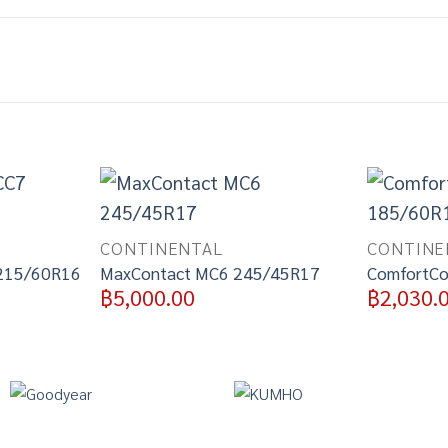
Add to
Add to
wishlist
wishlist
CONTINENTAL
CONTINE
 215/60R16
MaxContact MC6 245/45R17
ComfortCo
฿
5,000.00
฿
2,030.