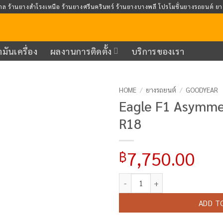
าล ร้านยางสำโรงเหนือ ร้านยางศรีนครินทร์ ร้านยางบางพลี โปรโมชั่นยางรถยนต์ ย
ำมันเครื่อง
ผลงานการติดตั้ง
บริการของเรา
HOME
/
ยางรถยนต์
/
GOODYEAR
Eagle F1 Asymme
Add to
R18
wishlist
7,750.00
฿
Eagle F1 Asymmetric 5 225/45 R
ADD T