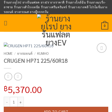
Skip
ร้านยางยุโรป ยางรันแฟลต ยางEV ยางราคาดี ร้านยางใกล้ฉัน ร้านยางแบริ่ง-
ลาซาล ร้านยางสำโรงเหนือ ร้านยางศรีนครินทร์ ร้านยางบางพลี โปรโมชั่นยาง
to
รถยนต์ ยางกระแส ยางทู๊กกกกวัน
content
0
HOME
/
ยางรถยนต์
/
KUMHO
Add to
CRUGEN HP71 225/60R18
wishlist
5,370.00
฿
CRUGEN HP71 225/60R18 quantity
ADD TO CART