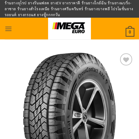
Skip
ร้านยางยุโรป ยางรันแฟลต ยางEV ยางราคาดี ร้านยางใกล้ฉัน ร้านยางแบริ่ง-
ลาซาล ร้านยางสำโรงเหนือ ร้านยางศรีนครินทร์ ร้านยางบางพลี โปรโมชั่นยาง
to
รถยนต์ ยางกระแส ยางทู๊กกกกวัน
content
0
Add to
wishlist