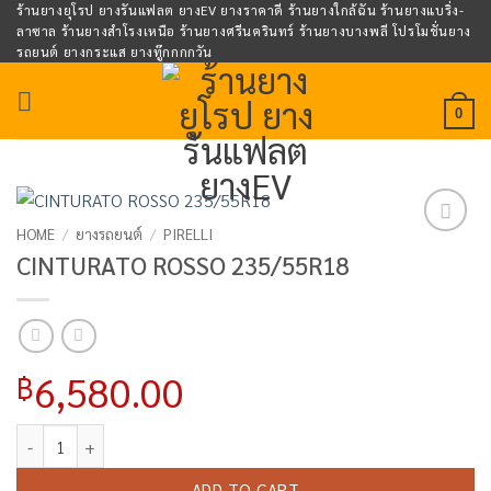
Skip
ร้านยางยุโรป ยางรันแฟลต ยางEV ยางราคาดี ร้านยางใกล้ฉัน ร้านยางแบริ่ง-
ลาซาล ร้านยางสำโรงเหนือ ร้านยางศรีนครินทร์ ร้านยางบางพลี โปรโมชั่นยาง
to
รถยนต์ ยางกระแส ยางทู๊กกกกวัน
content
0
HOME
/
ยางรถยนต์
/
PIRELLI
Add to
CINTURATO ROSSO 235/55R18
wishlist
6,580.00
฿
CINTURATO ROSSO 235/55R18 quantity
ADD TO CART