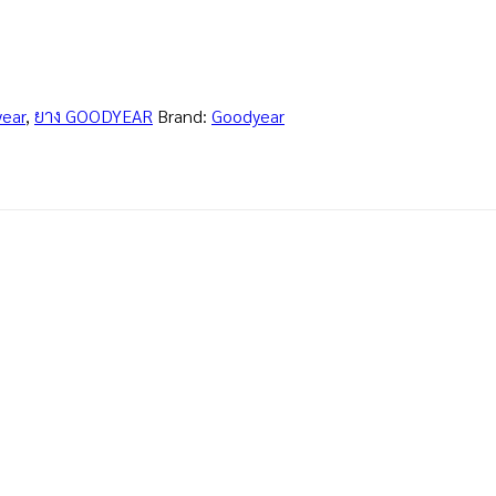
ear
,
ยาง GOODYEAR
Brand:
Goodyear