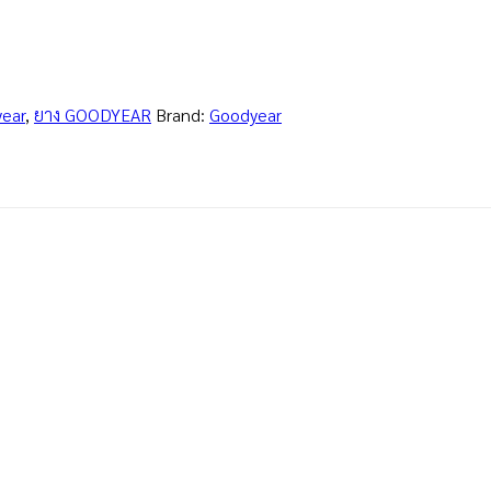
ear
,
ยาง GOODYEAR
Brand:
Goodyear