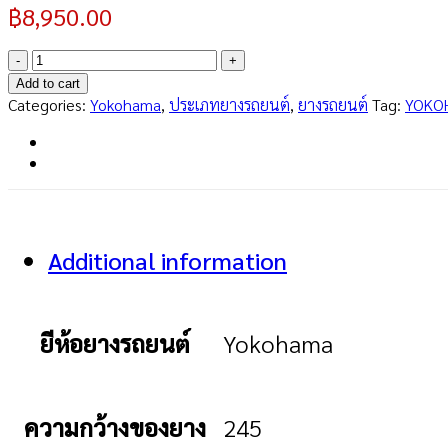
฿
8,950.00
ADVAN
Decibel
Add to cart
V552
Categories:
Yokohama
,
ประเภทยางรถยนต์
,
ยางรถยนต์
Tag:
YOKO
(JP)
(Dis)
245/40R18
quantity
Additional information
ยีห้อยางรถยนต์
Yokohama
ความกว้างของยาง
245