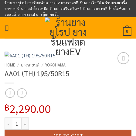
Skip
ร้านยางยุโรป ยางรันแฟลต ยางEV ยางราคาดี ร้านยางใกล้ฉัน ร้านยางแบริ่ง-
ลาซาล ร้านยางสำโรงเหนือ ร้านยางศรีนครินทร์ ร้านยางบางพลี โปรโมชั่นยาง
to
รถยนต์ ยางกระแส ยางทู๊กกกกวัน
content
0
HOME
/
ยางรถยนต์
/
YOKOHAMA
Add to
AA01 (TH) 195/50R15
wishlist
2,290.00
฿
AA01 (TH) 195/50R15 quantity
ADD TO CART