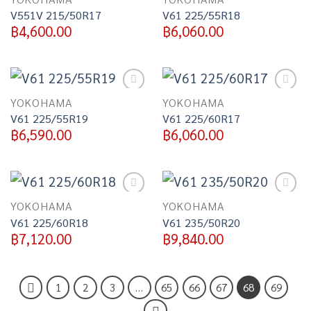
wishlist
wishlist
V551V 215/50R17
V61 225/55R18
฿
4,600.00
฿
6,060.00
Add to
Add to
YOKOHAMA
YOKOHAMA
wishlist
wishlist
V61 225/55R19
V61 225/60R17
฿
6,590.00
฿
6,060.00
Add to
Add to
YOKOHAMA
YOKOHAMA
wishlist
wishlist
V61 225/60R18
V61 235/50R20
฿
7,120.00
฿
9,840.00
1
2
3
…
65
66
67
68
69