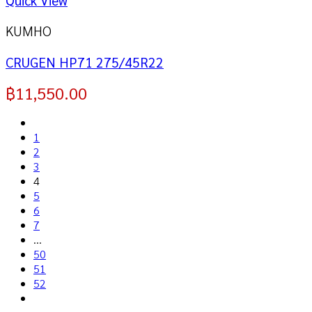
KUMHO
CRUGEN HP71 275/45R22
฿
11,550.00
1
2
3
4
5
6
7
…
50
51
52