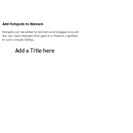
Add Hotspots to BAnners
Hotspots can be added to banners and dragged around.
You can have Hotspots that goes to a Product Lightbox
or just a simple Tooltip.
Add a Title here