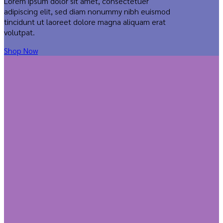
Lorem ipsum dolor sit amet, consectetuer
adipiscing elit, sed diam nonummy nibh euismod
tincidunt ut laoreet dolore magna aliquam erat
volutpat.
Shop Now