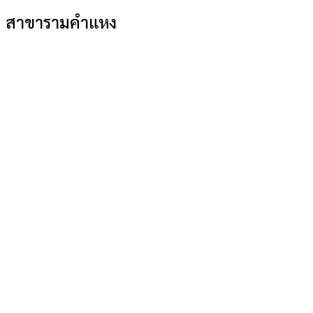
สาขารามคำแหง