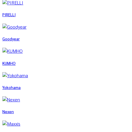
PIRELLI
Goodyear
KUMHO
Yokohama
Nexen