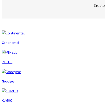
Create
Continental
PIRELLI
Goodyear
KUMHO