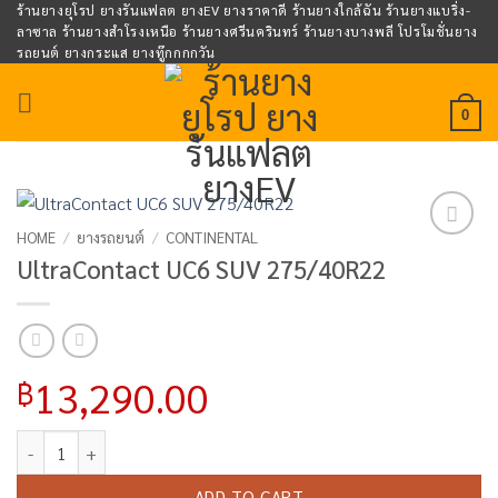
Skip
ร้านยางยุโรป ยางรันแฟลต ยางEV ยางราคาดี ร้านยางใกล้ฉัน ร้านยางแบริ่ง-
ลาซาล ร้านยางสำโรงเหนือ ร้านยางศรีนครินทร์ ร้านยางบางพลี โปรโมชั่นยาง
to
รถยนต์ ยางกระแส ยางทู๊กกกกวัน
content
0
HOME
/
ยางรถยนต์
/
CONTINENTAL
Add to
UltraContact UC6 SUV 275/40R22
wishlist
13,290.00
฿
UltraContact UC6 SUV 275/40R22 quantity
ADD TO CART