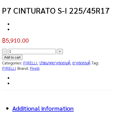
P7 CINTURATO S-I 225/45R17
฿
5,910.00
P7
CINTURATO
Add to cart
S-
Categories:
PIRELLI
,
ประเภทยางรถยนต์
,
ยางรถยนต์
Tag:
I
PIRELLI
Brand:
Pirelli
225/45R17
quantity
Additional information