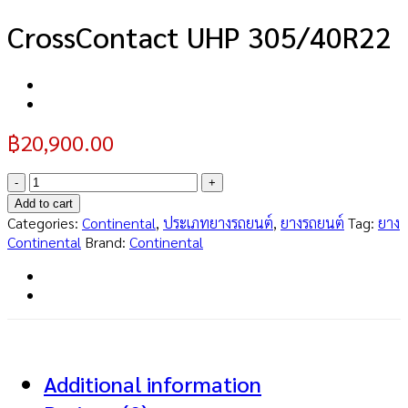
CrossContact UHP 305/40R22
฿
20,900.00
CrossContact
UHP
Add to cart
305/40R22
Categories:
Continental
,
ประเภทยางรถยนต์
,
ยางรถยนต์
Tag:
ยาง
quantity
Continental
Brand:
Continental
Additional information