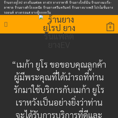
Skip
ร้านยางยุโรป ยางรันแฟลต ยางEV ยางราคาดี ร้านยางใกล้ฉัน ร้านยางแบริ่ง-
ลาซาล ร้านยางสำโรงเหนือ ร้านยางศรีนครินทร์ ร้านยางบางพลี โปรโมชั่นยาง
to
รถยนต์ ยางกระแส ยางทู๊กกกกวัน
content
0
“เมก้า ยูโร ขอขอบคุณลูกค้า
ผู้มีพระคุณที่ได้นำรถที่ท่าน
รักมาใช้บริการกับเมก้า ยูโร
เราหวังเป็นอย่างยิ่งว่าท่าน
จะได้รับการบริการที่ดีและ